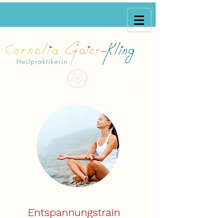
Praxis für Naturheilkunde Friedrichshafen
Entspannungstrain