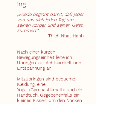
ing
„Friede beginnt damit, daß jeder
von uns sich jeden Tag um
seinen Körper und seinen Geist
kümmert.“
Thich Nhat Hanh
Nach einer kurzen
Bewegungseinheit leite ich
Übungen zur Achtsamkeit und
Entspannung an.
Mitzubringen sind bequeme
Kleidung, eine
Yoga-/Gymnastikmatte und ein
Handtuch. Gegebenenfalls ein
kleines Kissen, um den Nacken
zu entspannen.
Mittwoch 9:00 - 9:45 Uhr
Ich bitte um kurze Anmeldung
telefonisch oder per Email.